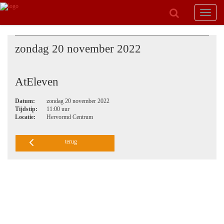
Toggle
navigat
zondag 20 november 2022
AtEleven
Datum:
zondag 20 november 2022
Tijdstip:
11:00 uur
Locatie:
Hervormd Centrum
terug