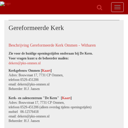
Toggle
navigat
Gereformeerde Kerk
Beschrijving Gereformeerde Kerk Ommen - Witharen
Zie voor de huidige openingstijden onderaan bij De Kern.
Voor vragen kunt u de beheerder mailen:
dekern@pkn-ommen.nl
Kerkgebouw Ommen [
Kaart
]
Adres: Bouwstaat 17, 7731 CP Ommen,
telefoon 0529-451206
email: dekern@pkn-ommen.nl
Beheerder: H.J. Jansen
Kerk- en zalencentrum
"De Kern" [
Kaart
]
Adres: Bouwstraat 17, 7731 CP Ommen,
telefoon 0529-451206 (alleen overdag tijdens openingstijden)
mobiel 06-12576418
email: dekern@pkn-ommen.nl
Beheerder: H.J. Jansen