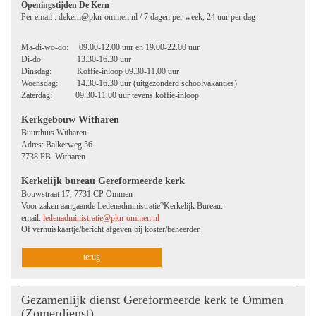
Openingstijden De Kern
Per email : dekern@pkn-ommen.nl / 7 dagen per week, 24 uur per dag
Ma-di-wo-do: 09.00-12.00 uur en 19.00-22.00 uur
Di-do: 13.30-16.30 uur
Dinsdag: Koffie-inloop 09.30-11.00 uur
Woensdag: 14.30-16.30 uur (uitgezonderd schoolvakanties)
Zaterdag: 09.30-11.00 uur tevens koffie-inloop
Kerkgebouw Witharen
Buurthuis Witharen
Adres: Balkerweg 56
7738 PB Witharen
Kerkelijk bureau Gereformeerde kerk
Bouwstraat 17, 7731 CP Ommen
Voor zaken aangaande Ledenadministratie?Kerkelijk Bureau:
email:
ledenadministratie@pkn-ommen.nl
Of verhuiskaartje/bericht afgeven bij koster/beheerder.
terug
Gezamenlijk dienst Gereformeerde kerk te Ommen
(Zomerdienst)