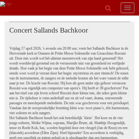
Toggle
navigat
Concert Sallands Bachkoor
Vrijdag 17 april 2026, 's avonds om 20.00 uur, voert het Sallands Bachkoor in de
Hervormde kerk te Ommen de Petite Messe Solennelle van Gioacchino Rossini
uit. Deze mis wordt wel hét ultieme meesterwerk van zijn hand genoemd! Het
wordt wereldwijd geroemd om de verrassende mix van grootsheid en verfijnde
details. Hoe vaak je het begin van deze Petite Messe Solennelle ook hebt gehoord,
steeds weer word je verrast door het begin: mysterieus en zeer ritmisch! De tonen
van de instrumenten, de zangers en de melodie komen als het ware vanuit de stilte
naar je toe. De kracht van Rossini. Hij kon als geen ander zijn gehoor verrassen.
Rossini was eigenlijk een componist van opera’s. Hij heeft er 39 geschreven! Pas
aan het eind van zijn leven schreef Rossini deze kleine mis, die zeker geen kleine
mis is. De tijdsduur is ruim anderhalf uur en zit vol vaart, drama, ontroerende
passages en meeslepende melodieën. De mis was geschreven voor een privékapel.
Vandaar dat de oorspronkelijke bezetting klein was: twee piano’s, één harmonium,
vier solisten en acht zangers.
Het Sallands Bachkoor houdt het ook betrekkelijk ‘klein’. Het koor en de vier
jonge solisten, Meike Wijma, sopraan, Marijke Beute, alt, Matthijs Hoogendijk,
tenor en Roele Kok, bas, worden begeleid door een vleugel (Jan de Roos) en een
(klassiek) accordeon (Ellen Zijm). Heel bijzonder! Een accordeon is veelzijdig,
geeft een specifiek en intiem geluid en is plooibaarder dan een harmonium.