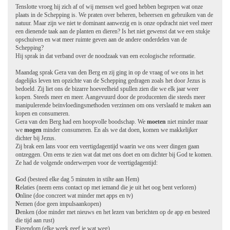
Tenslotte vroeg hij zich af of wij mensen wel goed hebben begrepen wat onze
plaats in de Schepping is. We praten over beheren, beheersen en gebruiken van de
natuur. Maar zijn we niet te dominant aanwezig en is onze opdracht niet veel meer
een dienende taak aan de planten en dieren? Is het niet gewenst dat we een stukje
opschuiven en wat meer ruimte geven aan de andere onderdelen van de
Schepping?
Hij sprak in dat verband over de noodzaak van een ecologische reformatie.
Maandag sprak Gera van den Berg en zij ging in op de vraag of we ons in het
dagelijks leven ten opzichte van de Schepping gedragen zoals het door Jezus is
bedoeld. Zij liet ons de bizarre hoeveelheid spullen zien die we elk jaar weer
kopen. Steeds meer en meer. Aangevuurd door de producenten die steeds meer
manipulerende beïnvloedingsmethoden verzinnen om ons verslaafd te maken aan
kopen en consumeren.
Gera van den Berg had een hoopvolle boodschap. We
moeten
niet minder maar
we
mogen
minder consumeren. En als we dat doen, komen we makkelijker
dichter bij Jezus.
Zij brak een lans voor een veertigdagentijd waarin we ons weer dingen gaan
ontzeggen. Om eens te zien wat dat met ons doet en om dichter bij God te komen.
Ze had de volgende onderwerpen voor de veertigdagentijd:
G
od (besteed elke dag 5 minuten in stilte aan Hem)
R
elaties (neem eens contact op met iemand die je uit het oog bent verloren)
O
nline (doe concreet wat minder met apps en tv)
N
emen (doe geen impulsaankopen)
D
enken (doe minder met nieuws en het lezen van berichten op de app en besteed
die tijd aan rust)
E
igendom (elke week geef je wat weg)