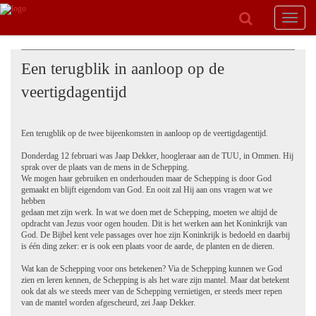
Toggle
navigat
Een terugblik in aanloop op de
veertigdagentijd
Een terugblik op de twee bijeenkomsten in aanloop op de veertigdagentijd.
Donderdag 12 februari was Jaap Dekker, hoogleraar aan de TUU, in Ommen. Hij
sprak over de plaats van de mens in de Schepping.
We mogen haar gebruiken en onderhouden maar de Schepping is door God
gemaakt en blijft eigendom van God. En ooit zal Hij aan ons vragen wat we
hebben
gedaan met zijn werk. In wat we doen met de Schepping, moeten we altijd de
opdracht van Jezus voor ogen houden. Dit is het werken aan het Koninkrijk van
God. De Bijbel kent vele passages over hoe zijn Koninkrijk is bedoeld en daarbij
is één ding zeker: er is ook een plaats voor de aarde, de planten en de dieren.
Wat kan de Schepping voor ons betekenen? Via de Schepping kunnen we God
zien en leren kennen, de Schepping is als het ware zijn mantel. Maar dat betekent
ook dat als we steeds meer van de Schepping vernietigen, er steeds meer repen
van de mantel worden afgescheurd, zei Jaap Dekker.