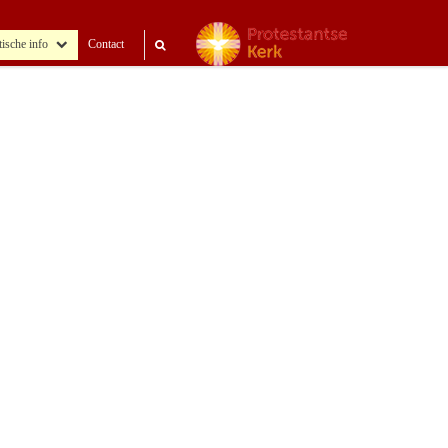
tische info
Contact