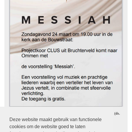
24 maart om 19.00 uur Musical Messiah door CLUS uit Bruchterveld (ds.
Kest Jelsma)
Deze website maakt gebruik van functionele
cookies om de website goed te laten