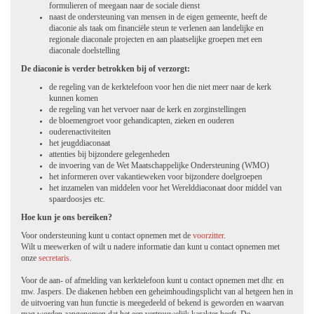
formulieren of meegaan naar de sociale dienst
naast de ondersteuning van mensen in de eigen gemeente, heeft de
diaconie als taak om financiële steun te verlenen aan landelijke en
regionale diaconale projecten en aan plaatselijke groepen met een
diaconale doelstelling
De diaconie is verder betrokken bij of verzorgt:
de regeling van de kerktelefoon voor hen die niet meer naar de kerk
kunnen komen
de regeling van het vervoer naar de kerk en zorginstellingen
de bloemengroet voor gehandicapten, zieken en ouderen
ouderenactiviteiten
het jeugddiaconaat
attenties bij bijzondere gelegenheden
de invoering van de Wet Maatschappelijke Ondersteuning (WMO)
het informeren over vakantieweken voor bijzondere doelgroepen
het inzamelen van middelen voor het Werelddiaconaat door middel van
spaardoosjes etc.
Hoe kun je ons bereiken?
Voor ondersteuning kunt u contact opnemen met de
voorzitter
.
Wilt u meewerken of wilt u nadere informatie dan kunt u contact opnemen met
onze
secretaris
.
Voor de aan- of afmelding van kerktelefoon kunt u contact opnemen met dhr. en
mw. Jaspers. De diakenen hebben een geheimhoudingsplicht van al hetgeen hen in
de uitvoering van hun functie is meegedeeld of bekend is geworden en waarvan