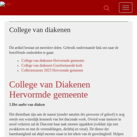
Toggle
navigat
College van diakenen
Dit artikel bestaat uit meerdere delen. Gebruik onderstaande link om naar de
betreffende onderdelen te gaan:
College van diakenen Hervormde gemeente
College van diakenen Gereformeerde kerk
Collecterooster 2025 Hervormde gemeente
College van Diakenen
Hervormde gemeente
1.
Het ambt van diaken
Het dienstbaar zijn aan de naaste (zonder aanzien des persoons of geloof) is nog
steeds een wezenlijk kenmerk van het diaconale werk. Overal waar mensen in
nood verkeren zal de Diaconie haar taak moeten oppakken (solidair zijn met
zwakkeren en met de vreemdelingen, dichtbij en veraf). De dienst der
barmhartigheid zal altijd moeten staan in het teken van de gerechtigheid. Helpen