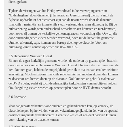
dienst gedaan.
Tijdens de vieringen van het Heilig Avondmaal in het verzorgingscentrum
“Oldenhaghen” doen diakenen (Hervormd en Gereformeerd) dienst.
Vanuit de
Bijbelse opdracht tot het dienstbaar zijn aan de naaste wordt door de diaconie
financiële-, materiële- en immateriële steun
verleend daar waar dit nodig is. Bij de
hulpverlening wordt geen onderscheid gemaakt tussen lidmaten en niet-lidmaten,
voor zover zij binnen de kerkelijke gemeentegrenzen woonachtig zijn. Ook zij die
door omstandigheden elders worden verzorgd, doch uit de kerkelijke gemeente
Ommen afkomstig zijn, kunnen een beroep doen op de diaconie.
Voor een
hulpvraag kunt u contact opnemen via 06-23013152.
3.5 Hervormde Vrouwen Dienst
Binnen de eigen kerkelijke gemeente worden de ouderen op gezette tijden bezocht
door de dames van de Hervormde Vrouwen Dienst. Ouderen die niet meer naar de
kerk kunnen gaan, hebben de mogelijkheid gebruik te maken van een kerktelefoon
aansluiting. Mochten zij om financiële redenen hiervan moeten afzien, dan kunnen
ze daarvoor een beroep doen op de diaconie. Ook kunnen ze gebruik maken van
de DVD-speler, zodat zij toch de plaatselijke kerkdiensten kunnen blijven volgen.
Ook langdurig zieken worden op gezette tijden door de HVD dames bezocht.
3.6 Recreatie
Voor aangepaste vakanties voor ouderen en gehandicapten kan, op verzoek, de
diaconie helpen bij het vinden van een vakantiemogelijkheid in één van de speciaal
daarvoor ingerichte vakantiecentra. Eventuele kosten of een deel daarvan kunnen
voor rekening van de diaconie komen.