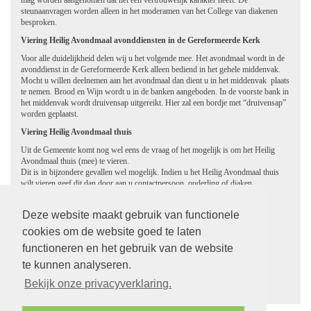
mag worden aangenomen dat het een vertrouwelijk karakter heeft. De
steunaanvragen worden alleen in het moderamen van het College van diakenen
besproken.
Viering Heilig Avondmaal avonddiensten in de Gereformeerde Kerk
Voor alle duidelijkheid delen wij u het volgende mee. Het avondmaal wordt in de
avonddienst in de Gereformeerde Kerk alleen bediend in het gehele middenvak.
Mocht u willen deelnemen aan het avondmaal dan dient u in het middenvak plaats
te nemen. Brood en Wijn wordt u in de banken aangeboden. In de voorste bank in
het middenvak wordt druivensap uitgereikt. Hier zal een bordje met “druivensap”
worden geplaatst.
Viering Heilig Avondmaal thuis
Uit de Gemeente komt nog wel eens de vraag of het mogelijk is om het Heilig
Avondmaal thuis (mee) te vieren.
Dit is in bijzondere gevallen wel mogelijk. Indien u het Heilig Avondmaal thuis
wilt vieren geef dit dan door aan u contactpersoon, ouderling of diaken.
Wij zullen dan bekijken of wij iets voor u kunnen betekenen.
Declaratieforumulier diakenen
Deze website maakt gebruik van functionele
cookies om de website goed te laten
Declaratieformulieren kunnen opgehaald worden in De Kern (postkast).
Of aangevraagd worden bij penningmeester diaconie
functioneren en het gebruik van de website
Diaconie Gereformeerde Kerk
te kunnen analyseren.
Bekijk onze privacyverklaring.
terug