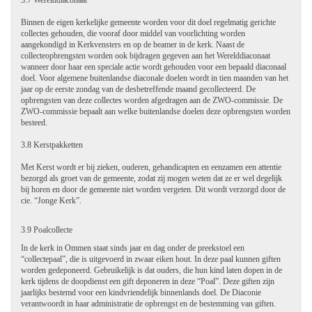
3.7 Werelddiaconaat
Binnen de eigen kerkelijke gemeente worden voor dit doel regelmatig gerichte
collectes gehouden, die vooraf door middel van voorlichting worden
aangekondigd in Kerkvensters en op de beamer in de kerk. Naast de
collecteopbrengsten worden ook bijdragen gegeven aan het Werelddiaconaat
wanneer door haar een speciale actie wordt gehouden voor een bepaald diaconaal
doel. Voor algemene buitenlandse diaconale doelen wordt in tien maanden van het
jaar op de eerste zondag van de desbetreffende maand gecollecteerd. De
opbrengsten van deze collectes worden afgedragen aan de ZWO-commissie. De
ZWO-commissie bepaalt aan welke buitenlandse doelen deze opbrengsten worden
besteed.
3.8 Kerstpakketten
Met Kerst wordt er bij zieken, ouderen, gehandicapten en eenzamen een attentie
bezorgd als groet van de gemeente, zodat zij mogen weten dat ze er wel degelijk
bij horen en door de gemeente niet worden vergeten. Dit wordt verzorgd door de
cie. “Jonge Kerk”.
3.9 Poalcollecte
In de kerk in Ommen staat sinds jaar en dag onder de preekstoel een
“collectepaal”, die is uitgevoerd in zwaar eiken hout. In deze paal kunnen giften
worden gedeponeerd. Gebruikelijk is dat ouders, die hun kind laten dopen in de
kerk tijdens de doopdienst een gift deponeren in deze “Poal”. Deze giften zijn
jaarlijks bestemd voor een kindvriendelijk binnenlands doel. De Diaconie
verantwoordt in haar administratie de opbrengst en de bestemming van giften.