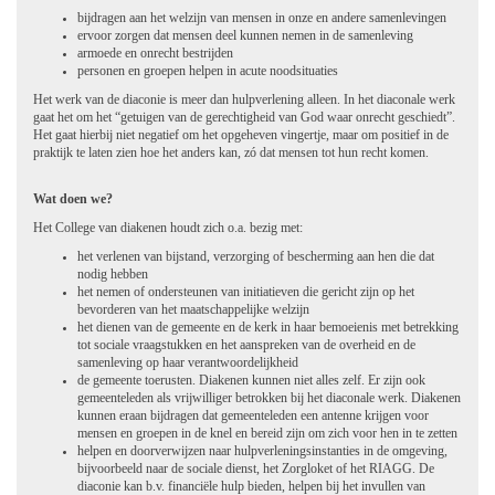
bijdragen aan het welzijn van mensen in onze en andere samenlevingen
ervoor zorgen dat mensen deel kunnen nemen in de samenleving
armoede en onrecht bestrijden
personen en groepen helpen in acute noodsituaties
Het werk van de diaconie is meer dan hulpverlening alleen. In het diaconale werk
gaat het om het “getuigen van de gerechtigheid van God waar onrecht geschiedt”.
Het gaat hierbij niet negatief om het opgeheven vingertje, maar om positief in de
praktijk te laten zien hoe het anders kan, zó dat mensen tot hun recht komen.
Wat doen we?
Het College van diakenen houdt zich o.a. bezig met:
het verlenen van bijstand, verzorging of bescherming aan hen die dat
nodig hebben
het nemen of ondersteunen van initiatieven die gericht zijn op het
bevorderen van het maatschappelijke welzijn
het dienen van de gemeente en de kerk in haar bemoeienis met betrekking
tot sociale vraagstukken en het aanspreken van de overheid en de
samenleving op haar verantwoordelijkheid
de gemeente toerusten. Diakenen kunnen niet alles zelf. Er zijn ook
gemeenteleden als vrijwilliger betrokken bij het diaconale werk. Diakenen
kunnen eraan bijdragen dat gemeenteleden een antenne krijgen voor
mensen en groepen in de knel en bereid zijn om zich voor hen in te zetten
helpen en doorverwijzen naar hulpverleningsinstanties in de omgeving,
bijvoorbeeld naar de sociale dienst, het Zorgloket of het RIAGG. De
diaconie kan b.v. financiële hulp bieden, helpen bij het invullen van