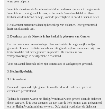
waar geen helper is.
Vanuit de dienst aan de Avondmaalstafel doet de diaken zijn werk in de gemeente.
Vanuit de verzoening van Christus, welke aan de Avondmaalstafel zichtbaar en
tastbaar wordt in brood en wijn, komt de gerechtigheid in beeld. Dienen is delen.
Het diaconaat berust niet alleen bij het college van diakenen. Ieder gemeentelid
heeft een diaconale taak.
2. De plaats van de Diaconie in het kerkelijk gebeuren van Ommen
De Diaconie is een centraal college. Haar werkgebied is de gehele (kerkelijke)
gemeente Ommen. De diakenen hebben zitting in de wijkkerkenraden en zijn dus
kerkenraadslid met bevoegdheden en plichten. De diaconie is ook
vertegenwoordigd in de Algemene Kerkenraad.
Voor een aantal diaconale taken zijn commissies of werkgroepen gevormd.
3. Het huidige beleid
3.1 De eredienst
Binnen de eigen kerkelijke gemeente wordt er door de diakenen tijdens de
erediensten gecollecteerd.
Tijdens de diensten waarin het Heilig Avondmaal wordt gevierd doen de diakenen
dienst aan tafel. Er is voor diegenen die niet naar de kerk kunnen gaan gelegenheid
om het Heilig Avondmaal thuis te vieren. Ook hierbij wordt door de diakenen