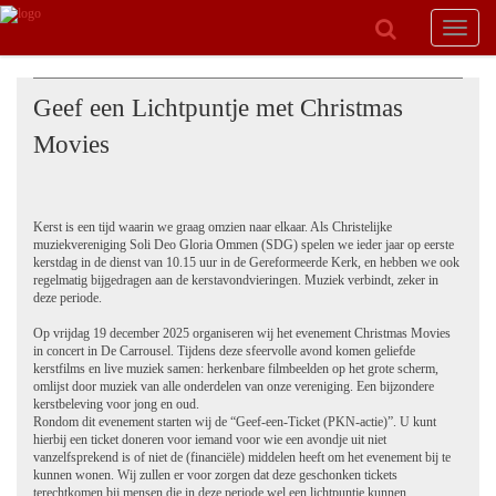
Toggle
navigat
Geef een Lichtpuntje met Christmas
Movies
Kerst is een tijd waarin we graag omzien naar elkaar. Als Christelijke
muziekvereniging Soli Deo Gloria Ommen (SDG) spelen we ieder jaar op eerste
kerstdag in de dienst van 10.15 uur in de Gereformeerde Kerk, en hebben we ook
regelmatig bijgedragen aan de kerstavondvieringen. Muziek verbindt, zeker in
deze periode.
Op vrijdag 19 december 2025 organiseren wij het evenement Christmas Movies
in concert in De Carrousel. Tijdens deze sfeervolle avond komen geliefde
kerstfilms en live muziek samen: herkenbare filmbeelden op het grote scherm,
omlijst door muziek van alle onderdelen van onze vereniging. Een bijzondere
kerstbeleving voor jong en oud.
Rondom dit evenement starten wij de “Geef-een-Ticket (PKN-actie)”. U kunt
hierbij een ticket doneren voor iemand voor wie een avondje uit niet
vanzelfsprekend is of niet de (financiële) middelen heeft om het evenement bij te
kunnen wonen. Wij zullen er voor zorgen dat deze geschonken tickets
terechtkomen bij mensen die in deze periode wel een lichtpuntje kunnen