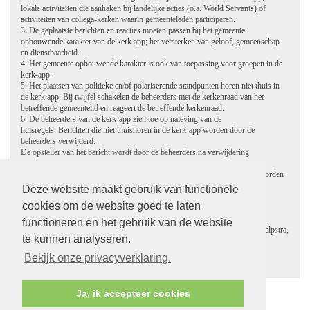
lokale activiteiten die aanhaken bij landelijke acties (o.a. World Servants) of
activiteiten van collega-kerken waarin gemeenteleden participeren.
3. De geplaatste berichten en reacties moeten passen bij het gemeente
opbouwende karakter van de kerk app; het versterken van geloof, gemeenschap
en dienstbaarheid.
4. Het gemeente opbouwende karakter is ook van toepassing voor groepen in de
kerk-app.
5. Het plaatsen van politieke en/of polariserende standpunten horen niet thuis in
de kerk app. Bij twijfel schakelen de beheerders met de kerkenraad van het
betreffende gemeentelid en reageert de betreffende kerkenraad.
6. De beheerders van de kerk-app zien toe op naleving van de
huisregels. Berichten die niet thuishoren in de kerk-app worden door de
beheerders verwijderd.
De opsteller van het bericht wordt door de beheerders na verwijdering
geïnformeerd.
7. Bij twijfel stemmen de beheerders onderling af en indien noodzakelijk worden
de beide voorzitters van de kerkenraden geraadpleegd.
Deze website maakt gebruik van functionele
8. Klachten kunnen ingediend worden bij de beheerders of de kerkenraden.
cookies om de website goed te laten
Beheerders kerk-app PKN Ommen:
functioneren en het gebruik van de website
Gerrie Heikens-Winters, Hennie Wolters-Hekman, Simone Hogenkamp-Stelpstra,
te kunnen analyseren.
Bert Wermink, Mathijs Veldman, Kest Jelsma en Lambert van den Berg.
Bekijk onze privacyverklaring.
terug
Ja, ik accepteer cookies