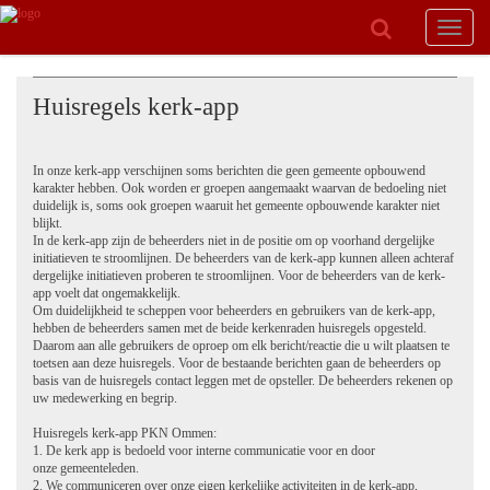
Toggle
navigat
Huisregels kerk-app
In onze kerk-app verschijnen soms berichten die geen gemeente opbouwend
karakter hebben. Ook worden er groepen aangemaakt waarvan de bedoeling niet
duidelijk is, soms ook groepen waaruit het gemeente opbouwende karakter niet
blijkt.
In de kerk-app zijn de beheerders niet in de positie om op voorhand dergelijke
initiatieven te stroomlijnen. De beheerders van de kerk-app kunnen alleen achteraf
dergelijke initiatieven proberen te stroomlijnen. Voor de beheerders van de kerk-
app voelt dat ongemakkelijk.
Om duidelijkheid te scheppen voor beheerders en gebruikers van de kerk-app,
hebben de beheerders samen met de beide kerkenraden huisregels opgesteld.
Daarom aan alle gebruikers de oproep om elk bericht/reactie die u wilt plaatsen te
toetsen aan deze huisregels. Voor de bestaande berichten gaan de beheerders op
basis van de huisregels contact leggen met de opsteller. De beheerders rekenen op
uw medewerking en begrip.
Huisregels kerk-app PKN Ommen:
1. De kerk app is bedoeld voor interne communicatie voor en door
onze gemeenteleden.
2. We communiceren over onze eigen kerkelijke activiteiten in de kerk-app,