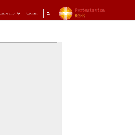
tische info
Contact