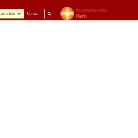
tische info
Contact