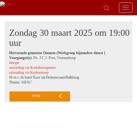
Toggle
navigat
Zondag 30 maart 2025 om 19:00
uur
Hervormde gemeente Ommen (Werkgroep bijzondere dienst )
Voorganger(s)
: Ds. J.C.J. Post, Vroomshoop
liturgie
uitzending via Kerkdienstgemist
uitzending via Kerkomroep
M.m.v. de band 'Ezra' uit Dedemsvaart/Balkbrug
Thema: 'All-In"
terug