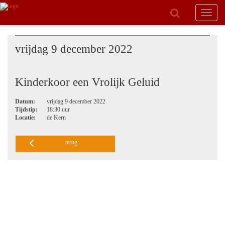
Toggle
navigat
vrijdag 9 december 2022
Kinderkoor een Vrolijk Geluid
Datum:
vrijdag 9 december 2022
Tijdstip:
18:30 uur
Locatie:
de Kern
terug