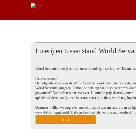
Loterij en tussenstand World Serva
World Servants Loterij actie en tussenstand Sponsorloop en Talentenac
Hallo allemaal!
De volgende actie voor de World Servants komt eraan, namelijk de lot
World Servants jongeren. U kunt de betaling aan de jongeren zelf doen,
gewonnen? Dan bellen we u daarover. U kunt de prijs daarna komen
ophalen of deze kan (op een later moment) bij u thuis worden gebrach
Daarnaast willen we nog even melden wat de tussenstand is van de Spo
we € 4.969,- opgehaald. Dat zijn heel wat talenten (de munteenheid)!
terug