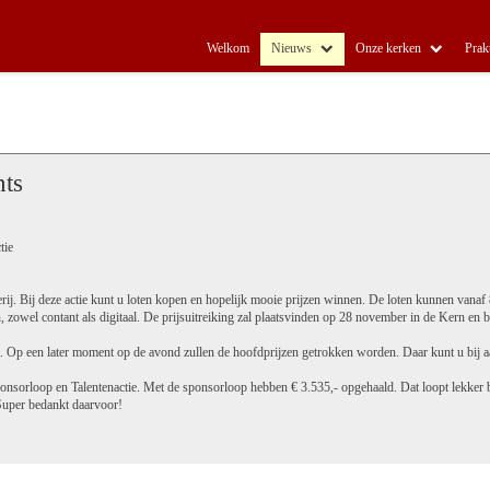
Welkom
Nieuws
Onze kerken
Prak
nts
tie
erij. Bij deze actie kunt u loten kopen en hopelijk mooie prijzen winnen. De loten kunnen van
 zowel contant als digitaal. De prijsuitreiking zal plaatsvinden op 28 november in de Kern en b
t. Op een later moment op de avond zullen de hoofdprijzen getrokken worden. Daar kunt u bij a
nsorloop en Talentenactie. Met de sponsorloop hebben € 3.535,- opgehaald. Dat loopt lekker b
 Super bedankt daarvoor!