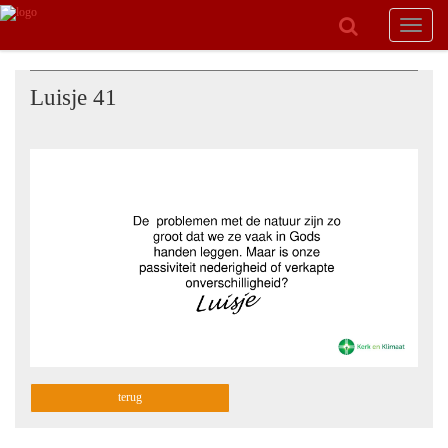
Toggle
navigat
Luisje 41
terug