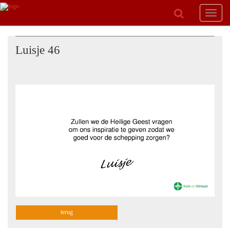
Toggle
navigat
Luisje 46
terug