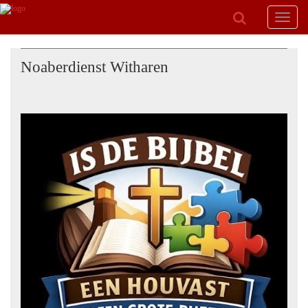
Toggle
navigat
Noaberdienst Witharen