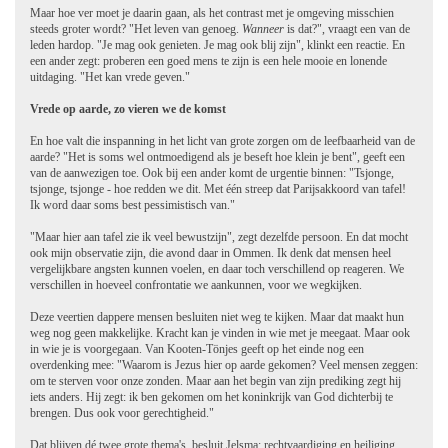
Maar hoe ver moet je daarin gaan, als het contrast met je omgeving misschien
steeds groter wordt? "Het leven van genoeg.
Wanneer
is dat?", vraagt een van de
leden hardop. "Je mag ook genieten. Je mag ook blij zijn", klinkt een reactie. En
een ander zegt: proberen een goed mens te zijn is een hele mooie en lonende
uitdaging. "Het kan vrede geven."
Vrede op aarde, zo vieren we de komst
En hoe valt die inspanning in het licht van grote zorgen om de leefbaarheid van de
aarde? "Het is soms wel ontmoedigend als je beseft hoe klein je bent", geeft een
van de aanwezigen toe. Ook bij een ander komt de urgentie binnen: "Tsjonge,
tsjonge, tsjonge - hoe redden we dit. Met één streep dat Parijsakkoord van tafel!
Ik word daar soms best pessimistisch van."
"Maar hier aan tafel zie ik veel bewustzijn", zegt dezelfde persoon. En dat mocht
ook mijn observatie zijn, die avond daar in Ommen. Ik denk dat mensen heel
vergelijkbare angsten kunnen voelen, en daar toch verschillend op reageren. We
verschillen in hoeveel confrontatie we aankunnen, voor we wegkijken.
Deze veertien dappere mensen besluiten niet weg te kijken. Maar dat maakt hun
weg nog geen makkelijke. Kracht kan je vinden in wie met je meegaat. Maar ook
in wie je is voorgegaan. Van Kooten-Tönjes geeft op het einde nog een
overdenking mee: "Waarom is Jezus hier op aarde gekomen? Veel mensen zeggen:
om te sterven voor onze zonden. Maar aan het begin van zijn prediking zegt hij
iets anders. Hij zegt: ik ben gekomen om het koninkrijk van God dichterbij te
brengen. Dus ook voor gerechtigheid."
Dat blijven dé twee grote thema's, besluit Jelsma: rechtvaardiging en heiliging.