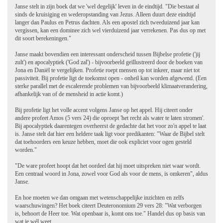
Janse stelt in zijn boek dat we 'wel degelijk' leven in de eindtijd. "Die bestaat al
sinds de kruisiging en wederopstanding van Jezus. Alleen duurt deze eindtijd
langer dan Paulus en Petrus dachten. Als een apostel zich tweeduizend jaar kan
vergissen, kan een dominee zich wel vierduizend jaar verrekenen. Pas dus op met
dit soort berekeningen."
Janse maakt bovendien een interessant onderscheid tussen Bijbelse profetie ('jij
zult') en apocalyptiek ('God zal') - bijvoorbeeld geïllustreerd door de boeken van
Jona en Daniël te vergelijken. Profetie roept mensen op tot inkeer, maar niet tot
passiviteit. Bij profetie ligt de toekomst open - onheil kan worden afgewend. (Een
sterke parallel met de escalerende problemen van bijvoorbeeld klimaatverandering,
afhankelijk van of de mensheid in actie komt.)
Bij profetie ligt het volle accent volgens Janse op het appel. Hij citeert onder
andere profeet Amos (5 vers 24) die oproept 'het recht als water te laten stromen'.
Bij apocalyptiek daarentegen overheerst de gedachte dat het voor zo'n appel te laat
is. Janse stelt dat hier een heldere taak ligt voor predikanten: "Waar de Bijbel stelt
dat toehoorders een keuze hebben, moet die ook expliciet voor ogen gesteld
worden."
"De ware profeet hoopt dat het oordeel dat hij moet uitspreken niet waar wordt.
Een centraal woord in Jona, zowel voor God als voor de mens, is omkeren", aldus
Janse.
En hoe moeten we dan omgaan met wetenschappelijke inzichten en zelfs
waarschuwingen? Het boek citeert Deuteronomium 29 vers 28: "Wat verborgen
is, behoort de Heer toe. Wat openbaar is, komt ons toe." Handel dus op basis van
wat je wél weet.