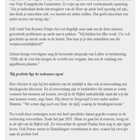
van Vrije Evangelische Gemeenten. Ze wijst op een veel voorkomende spanning:
"Als je inderdaad denkt dat terugkeer van de Heer op aarde heel spoedig zal zijn,
dan denk je misschien ook: we moeten nú zielen redden. Dat geeft misschien een
ander accent van bezig zijn."
Zelf vindt Van Kooten-Tönjes het wel degelijk onze taak om de door mensen
gecreëerde problemen op aarde aan te pakken. "Wij bidden het élke week: Uw wil
geschiede
op aarde
zoals in de hemel. Hoe kun je je dan onttrekken aan die
verantwoordelijkheid?"
Jelsma brengt vervolgens nog de beroemde uitspraak van Luther in herinnering:
“Zélfs als ik wist dat morgen de wereld zou vergaan, dan zou ik vandaag een
appelboom planten.”
'Bij profetie ligt de toekomst open'
Hoe christen te zijn bij het naderen van de eindtijd is dan ook al eeuwenlang een
theologische discussie. En al eeuwenlang zijn er kerkleiders die menen te weten
wanneer het moment zal komen, terwijl in de Bijbel nadrukkelijk staat dat wij dat
niet kunnen weten, zegt Janse. Hij citeert in
Toegewijd Leven
onder andere
Matteüs: "We weten dag noch uur [lees: de tijd], waarop de bruidegom komt."
Nu wordt door sommigen weer een heel specifieke datum geprikt waarop ze de
verlossing verwachten. Zoals het jaar 2031. Maar zo gaat het al eeuwen, terug tot
in de tijd van de Bijbel zelf. Zo verwachtte de apostel Paulus hem nog in zijn eigen
leven. Ook Petrus meent in Handelingen voortekenen te zien, waarin hij verwijst
naar de profeet Joël.