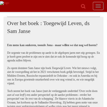
Toggle
navigat
Over het boek : Toegewijd Leven, ds
Sam Janse
Een mens kan omkeren, toonde Jona - maar willen we dat nog wel horen?
De urgentie van de problemen op aarde is de afgelopen jaren met stip gestegen. En
je hoeft geen profeet te zijn om te zien dat ze ook de komende tijd hoog op de
agenda zullen blijven.
Zo opent dominee Sam Janse zijn boek
Toegewijd Leven
. Wie het nieuws volgt,
ziet de voorspelling uit het in 2021 verschenen boek gelijk bevestigd. Strijd in het
Midden-Oosten, Russische expansiedrift in Oekraïne - en ook in Amerika en bij
ons in Europa groeiende onzekerheid over wie nog vriend is, en wie mogelijk
vijand.
Toch neemt het boek van Janse (met de veelzeggende ondertitel 'Over recht doen
aan al wat leeft
') een ander perspectief op de aardse problemen - eerder het
perspectief van 'de rest van de schepping'. De blauwe vinvis in de Atlantische
Oceaan, het korhoen op de Sallandse Heuvelrug. Zij hebben geen notie van onze
twisten over verkiezingsuitslagen of welke crisis nou het meest nijpend is.