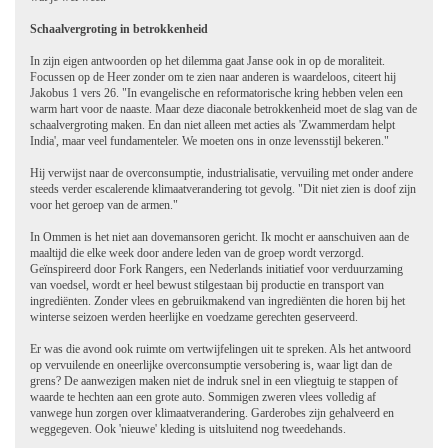
Schaalvergroting in betrokkenheid
In zijn eigen antwoorden op het dilemma gaat Janse ook in op de moraliteit.
Focussen op de Heer zonder om te zien naar anderen is waardeloos, citeert hij
Jakobus 1 vers 26. "In evangelische en reformatorische kring hebben velen een
warm hart voor de naaste. Maar deze diaconale betrokkenheid moet de slag van de
schaalvergroting maken. En dan niet alleen met acties als 'Zwammerdam helpt
India', maar veel fundamenteler. We moeten ons in onze levensstijl bekeren."
Hij verwijst naar de overconsumptie, industrialisatie, vervuiling met onder andere
steeds verder escalerende klimaatverandering tot gevolg. "Dit niet zien is doof zijn
voor het geroep van de armen."
In Ommen is het niet aan dovemansoren gericht. Ik mocht er aanschuiven aan de
maaltijd die elke week door andere leden van de groep wordt verzorgd.
Geïnspireerd door Fork Rangers, een Nederlands initiatief voor verduurzaming
van voedsel, wordt er heel bewust stilgestaan bij productie en transport van
ingrediënten. Zonder vlees en gebruikmakend van ingrediënten die horen bij het
winterse seizoen werden heerlijke en voedzame gerechten geserveerd.
Er was die avond ook ruimte om vertwijfelingen uit te spreken. Als het antwoord
op vervuilende en oneerlijke overconsumptie versobering is, waar ligt dan de
grens? De aanwezigen maken niet de indruk snel in een vliegtuig te stappen of
waarde te hechten aan een grote auto. Sommigen zweren vlees volledig af
vanwege hun zorgen over klimaatverandering. Garderobes zijn gehalveerd en
weggegeven. Ook 'nieuwe' kleding is uitsluitend nog tweedehands.