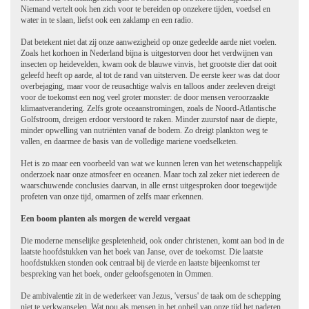
Niemand vertelt ook hen zich voor te bereiden op onzekere tijden, voedsel en
water in te slaan, liefst ook een zaklamp en een radio.
Dat betekent niet dat zij onze aanwezigheid op onze gedeelde aarde niet voelen.
Zoals het korhoen in Nederland bijna is uitgestorven door het verdwijnen van
insecten op heidevelden, kwam ook de blauwe vinvis, het grootste dier dat ooit
geleefd heeft op aarde, al tot de rand van uitsterven. De eerste keer was dat door
overbejaging, maar voor de reusachtige walvis en talloos ander zeeleven dreigt
voor de toekomst een nog veel groter monster: de door mensen veroorzaakte
klimaatverandering. Zelfs grote oceaanstromingen, zoals de Noord-Atlantische
Golfstroom, dreigen erdoor verstoord te raken. Minder zuurstof naar de diepte,
minder opwelling van nutriënten vanaf de bodem. Zo dreigt plankton weg te
vallen, en daarmee de basis van de volledige mariene voedselketen.
Het is zo maar een voorbeeld van wat we kunnen leren van het wetenschappelijk
onderzoek naar onze atmosfeer en oceanen. Maar toch zal zeker niet iedereen de
waarschuwende conclusies daarvan, in alle ernst uitgesproken door toegewijde
profeten van onze tijd, omarmen of zelfs maar erkennen.
Een boom planten als morgen de wereld vergaat
Die moderne menselijke gespletenheid, ook onder christenen, komt aan bod in de
laatste hoofdstukken van het boek van Janse, over de toekomst. Die laatste
hoofdstukken stonden ook centraal bij de vierde en laatste bijeenkomst ter
bespreking van het boek, onder geloofsgenoten in Ommen.
De ambivalentie zit in de wederkeer van Jezus, 'versus' de taak om de schepping
niet te verkwanselen. Wat nou als mensen in het onheil van onze tijd het naderen