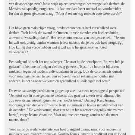
van de apocalyps zien? Janse wijst op een stroming in het evangelisch denken: de
Messias zal spoedig terugkeren - ik kan me daar beter mentaal op voorbereiden.
En dan de grote gewetensvraag:
"Moet ik me nu nog inzetten voor deze aarde?"
Het blijkt geen makkelijke vraag, omdat christenen er heel verschillend over
denken. Toch klonk die avond in Ommen uit vele monden een heel eenduidig
antwoord: 'vanzelfsprekend'. Het eerste commentaar van een gemeentelid: "Je zou
het zelf ook prettig vinden wanneer je iets uitleent, dat je het ook heel terugkrijgt.
Hoe kun jij dan vrede hebben met je ziel als je het geschenk van God
verkwanselt?"
Een volgend lid stelt het nog scherper: "Je staat bij de hemelpoort. En, wat heb je
gedaan? Ik ben met m'n eigen ziel bezig geweest. Tsja..." Je hoort er bijna een
aanklacht tegen het modern individualisme in terug. Ook de coronacrisis duurde
voor sommige mensen langer dan ze bereid waren rekening te houden met
anderen. Is het na onze welvaart en gezondheid nu ook eigen ziel eerst?
De twee aanwezige predikanten gingen op zoek naar een tegenliggend perspectief.
"Je hoort ook in onze gemeente weleens: nou gaat het alwéér over klimaat.
Het
zou over de ziel moeten gaan, en over wederkomst.
" Dat zegt Kest Jelsma,
voorganger van de Gereformeerde Kerk in Ommen en tevens initiatiefnemer van
de avonden. "De wederkomst, daar zijn wij in het algemeen eigenlijk niet zo mee
bezig", voegt Jelsma eraan toe. Maar ook met een vraag: zouden we dat meer
moeten doen?
Voor mij is de wederkomst niet een heel prangend thema, maar voor anderen in
mijn kerk wel, reageert Sonja van Kooten-Tönjes, emeritus predikant van de Bond