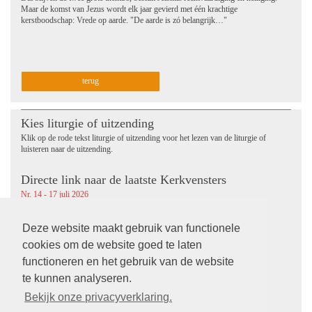
Maar de komst van Jezus wordt elk jaar gevierd met één krachtige
kerstboodschap: Vrede op aarde. "De aarde is zó belangrijk…"
terug
Kies liturgie of uitzending
Klik op de rode tekst liturgie of uitzending voor het lezen van de liturgie of
luisteren naar de uitzending.
Directe link naar de laatste Kerkvensters
Nr. 14 - 17 juli 2026
Nr. 13 - 26 juni 2026
Nr. 12 - 12 juni 2026
Deze website maakt gebruik van functionele
Nr. 11 - 29 mei 2026
cookies om de website goed te laten
Social Media | MijnKerk
functioneren en het gebruik van de website
te kunnen analyseren.
Bekijk onze privacyverklaring.