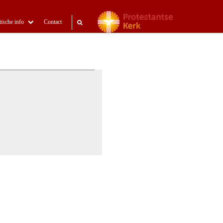
tische info
Contact