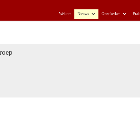
Welkom
Nieuws
Onze kerken
Prak
roep