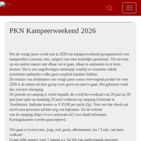
Toggle
navigat
PKN Kampeerweekend 2026
Net als vorige jaren wordt ook in 2026 een kampeerweekend georganiseerd voor
kampeerders (caravan, tent, camper) van onze kerkelijke gemeentes. Dit om eens
op een andere manier met elkaar om te gaan, elkaar te ontmoeten en te leren
kennen. Het is een ongedwongen samenzijn waarbij we eveneens enkele
activiteiten aanbieden welke geen verplicht karakter hebben.
De reacties van deelnemers van vorige jaren waren overwegend positief en voor
2026 is de animo uit deze groep weer groot om mee te gaan. Het gebeuren vindt
dus sowieso doorgang.
De periode en camping is reeds bepaald, dit wordt het weekend van 26 juni tot 28
juni (met optie op maandag 29 juni) wederom op camping Ackersate in
Voorthuizen. Indicatie kosten ca. € 45,00 per nacht (2p). Voor een late check-out
en/of extra personen zal hier nog wat bijkomen. Zie de website
van de camping (https://www.ackersate.nl/) voor detail informatie.
Kortingskaarten worden geaccepteerd.
Wie gaan er (weer) mee, jong, oud, gezin, alleenstaand, enz.? Leuk, van harte
welkom!
Graag jullie opgave voor 1 januari a.s. bij één van onderstaande personen.