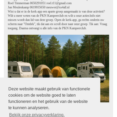
Roel Timmerman 0650291051 roel.t11@gmail.com
Jan Meulenkamp 0619935650 meuwer@xs4all.nl
Wist u dat er in de kerk-app een aparte groep aangemaakt is van deze activiteit?
Wilt u meer weten van de PKN Kampeerclub en wilt u onze acties/info niet
missen wordt dan lid van deze groep. Open de kerk-app, ga rechts onderin uw
scherm naar ”Ontdek”, tik dat aan en scroll door naar onze groep. Tik aan: Vraag
toegang. Daarna ontvangt u alle info van de PKN Kampeerclub.
Deze website maakt gebruik van functionele
cookies om de website goed te laten
functioneren en het gebruik van de website
te kunnen analyseren.
Bekijk onze privacyverklaring.
terug