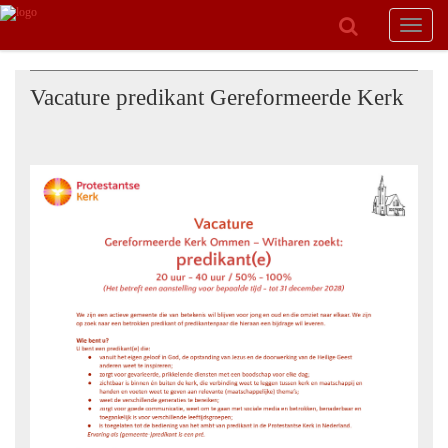
Toggle
navigat
Vacature predikant Gereformeerde Kerk