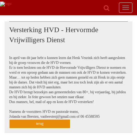
Toggle
navigat
Versterking HVD - Hervormde
Vrijwilligers Dienst
In april van dit jaar hebt u kunnen lezen dat Henk Veurink zich heeft aangesloten
bij de groep vrouwen die de HVD vormen.
Er is toen besloten om de HVD de Hervormde Vrijwilligers Dienst te noemen en
werd er een oproep gedaan aan de mannen om ook de HVD te komen versterken.
Maar… tot op heden hebben zich geen mannen gemeld en zit Henk in zijn eentje
bij de dames. Dat vindt hij niet erg, maar het zou toch leuk zijn als er een aantal
mannen zich bij de HVD aansluiten.
De HVD brengt bezoekjes aan gemeenteleden van 80+, bij verjaardag, bij jubilea
en bij ziekte. In feite gewoon het omzien naar elkaar.
Dus mannen, bel, mail of app en kom de HVD versterken!
Namens de voorzitters HVD en pastorale teams,
Jolanda van Beesten, vanbeestenj@gmail.com of 06 45588595
terug