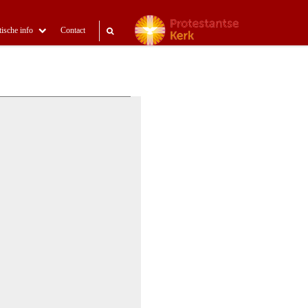
tische info
Contact