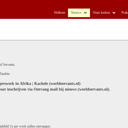
Welkom
Nieuws
Onze kerken
Prak
ld Servants.
 Zambia.
erswerk in Afrika | Kachele (worldservants.nl)
voor inschrijven via Ontvang mail bij nieuws (worldservants.nl).
emiddeld 1x per week zullen ontvangen.