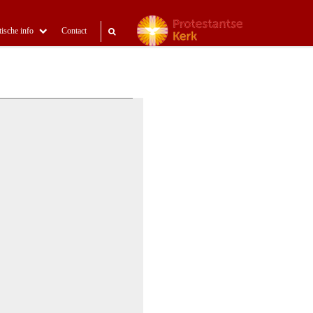
tische info
Contact