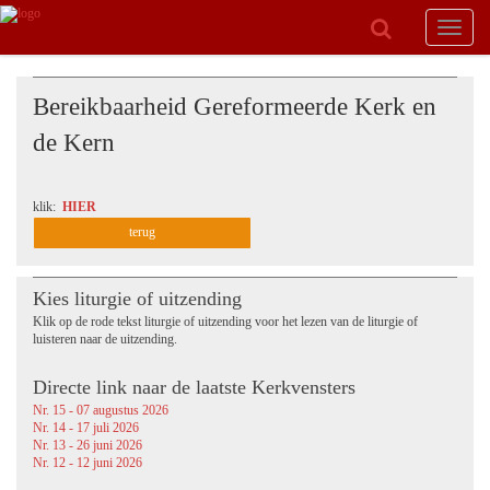
Toggle
navigat
Bereikbaarheid Gereformeerde Kerk en
de Kern
klik:
HIER
terug
Kies liturgie of uitzending
Klik op de rode tekst liturgie of uitzending voor het lezen van de liturgie of
luisteren naar de uitzending.
Directe link naar de laatste Kerkvensters
Nr. 15 - 07 augustus 2026
Nr. 14 - 17 juli 2026
Nr. 13 - 26 juni 2026
Nr. 12 - 12 juni 2026