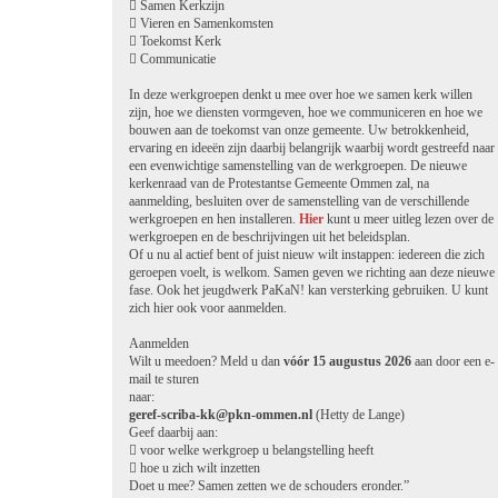
 Samen Kerkzijn
 Vieren en Samenkomsten
 Toekomst Kerk
 Communicatie
In deze werkgroepen denkt u mee over hoe we samen kerk willen
zijn, hoe we diensten vormgeven, hoe we communiceren en hoe we
bouwen aan de toekomst van onze gemeente. Uw betrokkenheid,
ervaring en ideeën zijn daarbij belangrijk waarbij wordt gestreefd naar
een evenwichtige samenstelling van de werkgroepen. De nieuwe
kerkenraad van de Protestantse Gemeente Ommen zal, na
aanmelding, besluiten over de samenstelling van de verschillende
werkgroepen en hen installeren.
Hier
kunt u meer uitleg lezen over de
werkgroepen en de beschrijvingen uit het beleidsplan.
Of u nu al actief bent of juist nieuw wilt instappen: iedereen die zich
geroepen voelt, is welkom. Samen geven we richting aan deze nieuwe
fase. Ook het jeugdwerk PaKaN! kan versterking gebruiken. U kunt
zich hier ook voor aanmelden.
Aanmelden
Wilt u meedoen? Meld u dan
vóór 15 augustus 2026
aan door een e-
mail te sturen
naar:
geref-scriba-kk@pkn-ommen.nl
(Hetty de Lange)
Geef daarbij aan:
 voor welke werkgroep u belangstelling heeft
 hoe u zich wilt inzetten
Doet u mee? Samen zetten we de schouders eronder.”