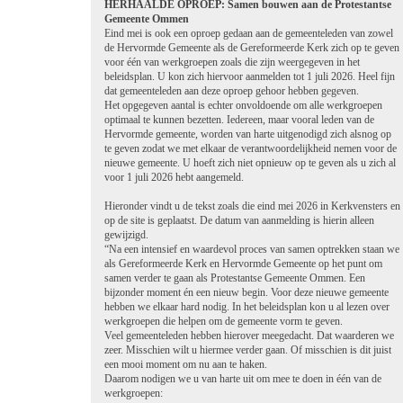
HERHAALDE OPROEP: Samen bouwen aan de Protestantse
Gemeente Ommen
Eind mei is ook een oproep gedaan aan de gemeenteleden van zowel
de Hervormde Gemeente als de Gereformeerde Kerk zich op te geven
voor één van werkgroepen zoals die zijn weergegeven in het
beleidsplan. U kon zich hiervoor aanmelden tot 1 juli 2026. Heel fijn
dat gemeenteleden aan deze oproep gehoor hebben gegeven.
Het opgegeven aantal is echter onvoldoende om alle werkgroepen
optimaal te kunnen bezetten. Iedereen, maar vooral leden van de
Hervormde gemeente, worden van harte uitgenodigd zich alsnog op
te geven zodat we met elkaar de verantwoordelijkheid nemen voor de
nieuwe gemeente. U hoeft zich niet opnieuw op te geven als u zich al
voor 1 juli 2026 hebt aangemeld.
Hieronder vindt u de tekst zoals die eind mei 2026 in Kerkvensters en
op de site is geplaatst. De datum van aanmelding is hierin alleen
gewijzigd.
“Na een intensief en waardevol proces van samen optrekken staan we
als Gereformeerde Kerk en Hervormde Gemeente op het punt om
samen verder te gaan als Protestantse Gemeente Ommen. Een
bijzonder moment én een nieuw begin. Voor deze nieuwe gemeente
hebben we elkaar hard nodig. In het beleidsplan kon u al lezen over
werkgroepen die helpen om de gemeente vorm te geven.
Veel gemeenteleden hebben hierover meegedacht. Dat waarderen we
zeer. Misschien wilt u hiermee verder gaan. Of misschien is dit juist
een mooi moment om nu aan te haken.
Daarom nodigen we u van harte uit om mee te doen in één van de
werkgroepen: