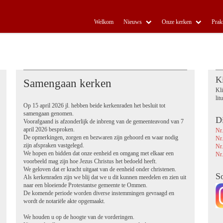
Welkom
Nieuws
Onze kerken
Prak
Ki
Samengaan kerken
Kli
lit
Op 15 april 2026 jl. hebben beide kerkenraden het besluit tot
samengaan genomen.
Di
Voorafgaand is afzonderlijk de inbreng van de gemeenteavond van 7
april 2026 besproken.
Nr.
De opmerkingen, zorgen en bezwaren zijn gehoord en waar nodig
Nr.
zijn afspraken vastgelegd.
Nr.
We hopen en bidden dat onze eenheid en omgang met elkaar een
Nr.
voorbeeld mag zijn hoe Jezus Christus het bedoeld heeft.
We geloven dat er kracht uitgaat van de eenheid onder christenen.
S
Als kerkenraden zijn we blij dat we u dit kunnen meedelen en zien uit
naar een bloeiende Protestantse gemeente te Ommen.
De komende periode worden diverse instemmingen gevraagd en
wordt de notariële akte opgemaakt.
We houden u op de hoogte van de vorderingen.